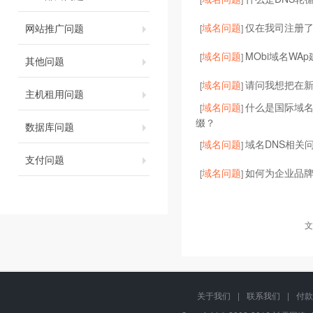
域名问题
仅在我司注册了
网站推广问题
[
]
域名问题
MObi域名WA
[
]
其他问题
域名问题
请问我想把在
[
]
主机租用问题
域名问题
什么是国际域
[
]
缀？
数据库问题
域名问题
域名DNS相关
[
]
支付问题
域名问题
如何为企业品
[
]
文
关于我们
|
联系我们
|
付款