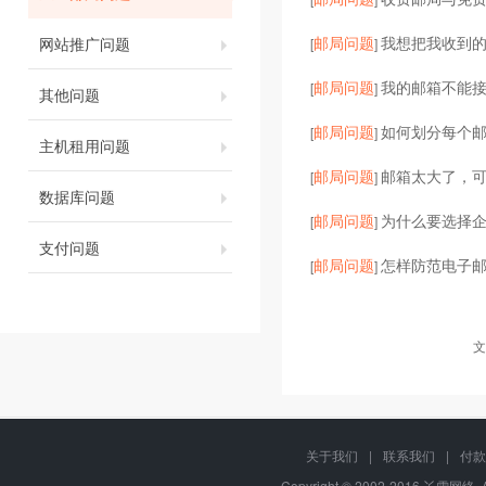
邮局问题
我想把我收到的
网站推广问题
[
]
邮局问题
我的邮箱不能
[
]
其他问题
邮局问题
如何划分每个
[
]
主机租用问题
邮局问题
邮箱太大了，
[
]
数据库问题
邮局问题
为什么要选择企
[
]
支付问题
邮局问题
怎样防范电子邮
[
]
文
关于我们
|
联系我们
|
付款
Copyright © 2002-2016 丫雪网络, 