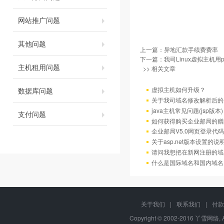
网站推广问题
其他问题
上一篇：
异地汇款手续费费率
下一篇：
我司Linux虚拟主机用
主机租用问题
>> 相关文章
虚拟主机如何升级？
数据库问题
关于我司域名修改解析后的
java主机常见问题(jsp版本)
支付问题
如何获得购买企业邮局的赠
企业邮局V5.0网页登录代码
关于asp.net版本设置的说
请问我想把在新网注册的域
什么是国际域名和国内域名
关于我们
|
联系我们
|
付款
Copyright © 2002-2016 丫雪网络, 