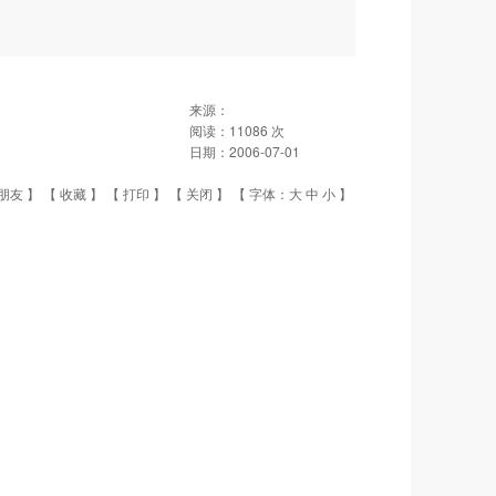
来源：
阅读：
11086
次
日期：
2006-07-01
朋友
】 【
收藏
】 【
打印
】 【
关闭
】 【 字体：
大
中
小
】