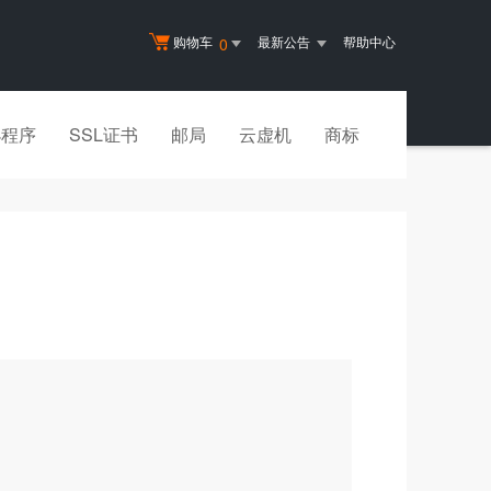
购物车
最新公告
帮助中心
0
小程序
SSL证书
邮局
云虚机
商标
？