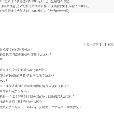
级代理累计消费额达到10000元可以升级为友好代理)
价格最优惠,是公司的运营成本价格,首次预付款最低金额 15000元。
好代理累计消费额达到30000元可以升级为伙伴代理)
【 双击滚屏 】 【
推荐
什么要支付代理预付款？
务器托管与虚拟主机托管有什么区别？
章
站为什么没有被百度/Google收录？
]委托我司备案的域名”被管局拒绝“怎么办？
ap?
机出现无法访问或者速度很慢的情况应该如何解决？
间能否绑定多个域名？
我将一个域名解析到了服务器的Ip，但是仍然无法访问？
托管与虚拟主机托管有什么区别？
能做到多个域名（二级域名）指向同一个站点的不同文件夹？