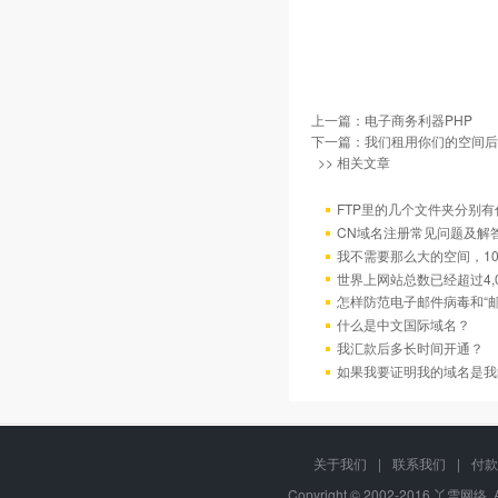
上一篇：
电子商务利器PHP
下一篇：
我们租用你们的空间后
>> 相关文章
FTP里的几个文件夹分别有
CN域名注册常见问题及解
我不需要那么大的空间，10
世界上网站总数已经超过4,
怎样防范电子邮件病毒和“邮
什么是中文国际域名？
我汇款后多长时间开通？
如果我要证明我的域名是我
关于我们
|
联系我们
|
付款
Copyright © 2002-2016 丫雪网络, 