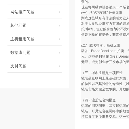
疑的.
现在每两秒种就会消失一个域名
网站推广问题
(一）沽“名”钓“域” 升值无限
到底这些域名有什么的魅力让
对于大多数经济实力有限的普通
其他问题
拟”事物，但它的身价却决不
值是不断的在增长，非常值得
主机租用问题
(二）域名拍卖，商机无限
矽谷 - BroadBand.com
数据库问题
元。这些是刊登在 GreatDo
无限，成为创业者开发市场的
支付问题
（三）域名注册是一项投资
域名是互联网上最基础的东西
的特性以及其独特的专有性（
域名市场为完全竞争的、开放
（四）注册域名淘桶金
热闹的网络圈里，其实最热闹
域名，可见域名在网络中的地
还储备了不少准备交易。这一